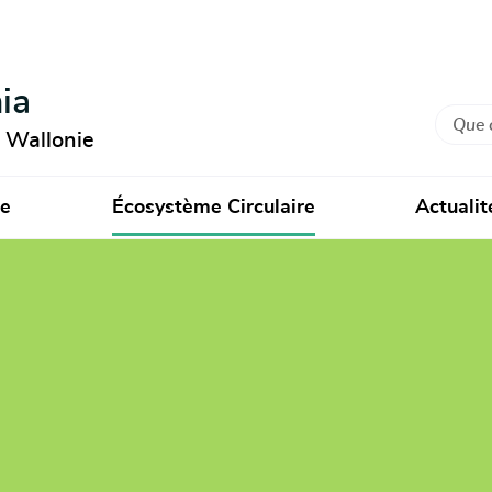
ia
Recher
n Wallonie
ie
Écosystème Circulaire
Actualit
ics