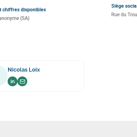
Siège socia
t chiffres disponibles
Rue du Trou
 anonyme (SA)
Nicolas Loix
Voir sur linkedin
Envoyer un email