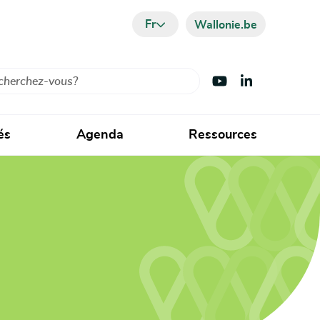
Fr
Wallonie.be
cher
Visiter Youtube
Visiter LinkedIn
és
Agenda
Ressources