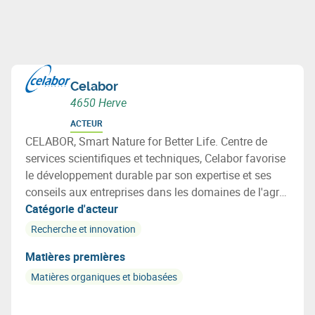
Celabor
4650 Herve
ACTEUR
CELABOR, Smart Nature for Better Life. Centre de
services scientifiques et techniques, Celabor favorise
le développement durable par son expertise et ses
conseils aux entreprises dans les domaines de l'agro-
alimentaire (FOOD), de la valorisation de la biomasse
Catégorie d'acteur
(EXTRACT), de l’environnement (ENVIRONEMENT),
Recherche et innovation
des matériaux (MATERIALS: emballage, textile et
Matières premières
applications bio-basées).
Matières organiques et biobasées