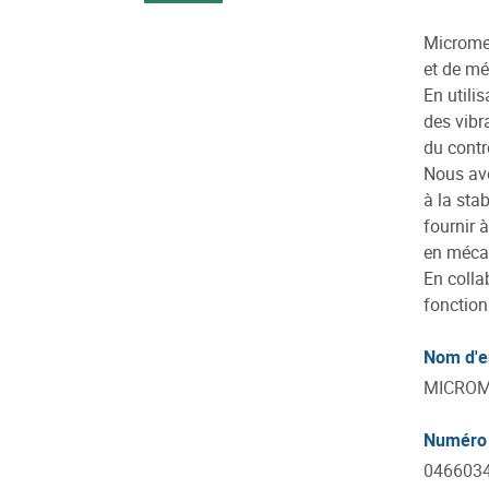
Micromeg
et de mé
En utili
des vibr
du contr
Nous avo
à la sta
fournir 
en méca
En colla
fonction
Nom d'e
MICROM
Numéro 
046603