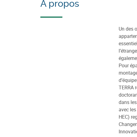
À propos
Un des o
apparten
essentie
l’étrang
égalemen
Pour épa
montage 
d’équipe
TERRA re
doctoran
dans les
avec les
HEC) reg
Changeme
Innovati