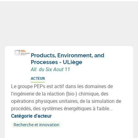
Products, Environment, and
Processes - ULiège
All. du Six Aout 11
ACTEUR
Le groupe PEPs est actif dans les domaines de
l'ingénierie de la réaction (bio-) chimique, des
opérations physiques unitaires, de la simulation de
procédés, des systèmes énergétiques à faible
émission de carbone et du développement durable.
Catégorie d'acteur
Cela inclut la maitrise des concepts fondamentaux
Recherche et innovation
tels que les transferts de masse et d'énergie et la