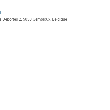
w.terra.uliege.be/cms/c_4054766/fr/terra
l
 Déportés 2, 5030 Gembloux, Belgique