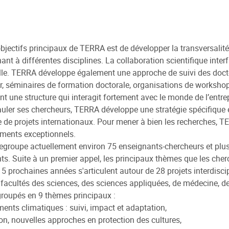
bjectifs principaux de TERRA est de développer la transversalit
ant à différentes disciplines. La collaboration scientifique interf
lle. TERRA développe également une approche de suivi des docto
er, séminaires de formation doctorale, organisations de worksh
t une structure qui interagit fortement avec le monde de l’entrep
uler ses chercheurs, TERRA développe une stratégie spécifique 
de projets internationaux. Pour mener à bien les recherches, TE
ments exceptionnels.
groupe actuellement environ 75 enseignants-chercheurs et plus 
ts. Suite à un premier appel, les principaux thèmes que les ch
 5 prochaines années s'articulent autour de 28 projets interdiscip
 facultés des sciences, des sciences appliquées, de médecine, d
roupés en 9 thèmes principaux :
nts climatiques : suivi, impact et adaptation,
on, nouvelles approches en protection des cultures,