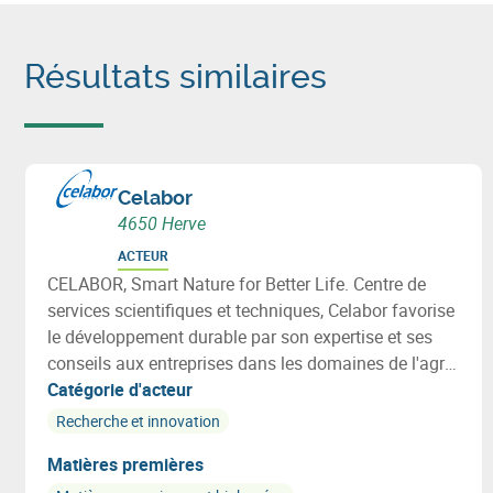
Résultats similaires
Celabor
4650 Herve
ACTEUR
CELABOR, Smart Nature for Better Life. Centre de
services scientifiques et techniques, Celabor favorise
le développement durable par son expertise et ses
conseils aux entreprises dans les domaines de l'agro-
alimentaire (FOOD), de la valorisation de la biomasse
Catégorie d'acteur
(EXTRACT), de l’environnement (ENVIRONEMENT),
Recherche et innovation
des matériaux (MATERIALS: emballage, textile et
Matières premières
applications bio-basées).