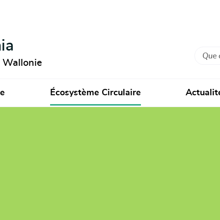
ia
Recher
n Wallonie
ie
Écosystème Circulaire
Actualit
nd