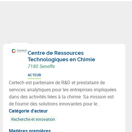
Centre de Ressources
Technologiques en Chimie
7180 Seneffe
ACTEUR
Certech est partenaire de R&D et prestataire de
services analytiques pour les entreprises impliquées
dans des activités liées à la chimie. Sa mission est
de fournir des solutions innovantes pour le
développement de produits/procédés, pour répondre
Catégorie d'acteur
aux besoins industriels dans une logique d’économie
Recherche et innovation
circulaire.
Matières premières