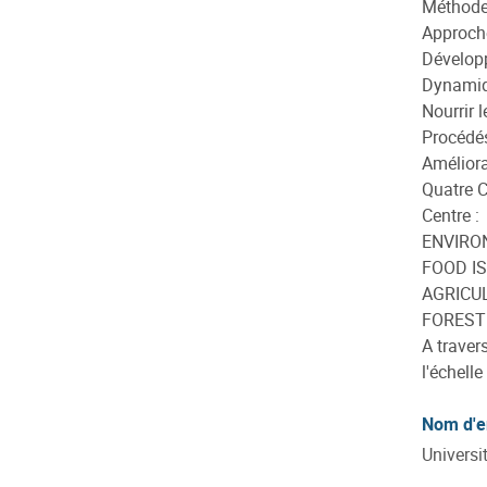
Méthodes
Approche
Développ
Dynamiq
Nourrir 
Procédés
Améliora
Quatre C
Centre :
ENVIRO
FOOD IS
AGRICUL
FOREST 
A traver
l'échell
Nom d'e
Universi