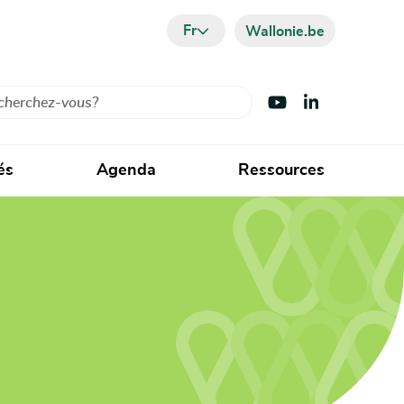
Fr
Wallonie.be
cher
Visiter Youtube
Visiter LinkedIn
és
Agenda
Ressources