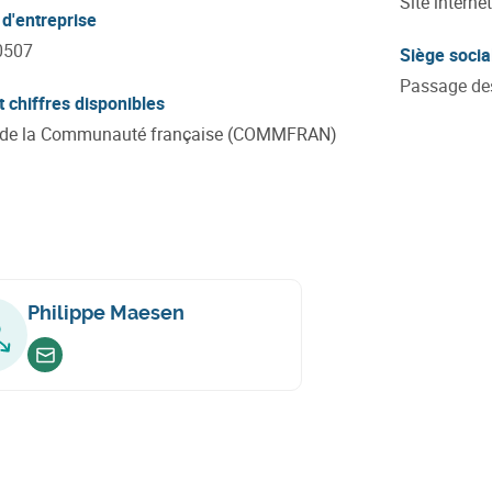
Site internet
d'entreprise
:
https://ww
0507
Siège socia
Passage des
t chiffres disponibles
é de la Communauté française (COMMFRAN)
Philippe Maesen
Envoyer un email