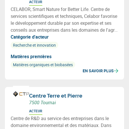
ACTEUR
CELABOR, Smart Nature for Better Life. Centre de
services scientifiques et techniques, Celabor favorise
le développement durable par son expertise et ses
conseils aux entreprises dans les domaines de l'agro-
alimentaire (FOOD), de la valorisation de la
Catégorie d'acteur
biomasse (EXTRACT), de l’environnement
Recherche et innovation
(ENVIRONEMENT), des matériaux (MATERIALS:
Matières premières
emballage, textile et applications bio-basées).
Matières organiques et biobasées
EN SAVOIR PLUS
Centre Terre et Pierre
7500 Tournai
ACTEUR
Centre de R&D au service des entreprises dans le
domaine environnemental et des matériaux. Dans