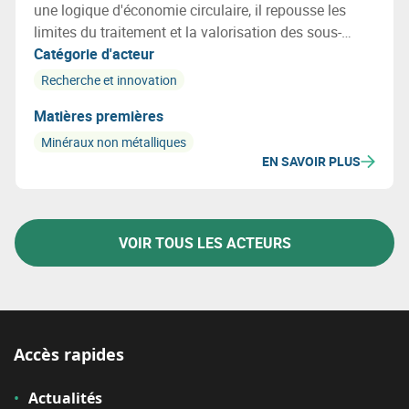
une logique d'économie circulaire, il repousse les
limites du traitement et la valorisation des sous-
produits industriels et déchets post-consommation
Catégorie d'acteur
par l'apport de solutions innovantes et rentables.
Recherche et innovation
Matières premières
Minéraux non métalliques
EN SAVOIR PLUS
VOIR TOUS LES ACTEURS
Accès rapides
Actualités