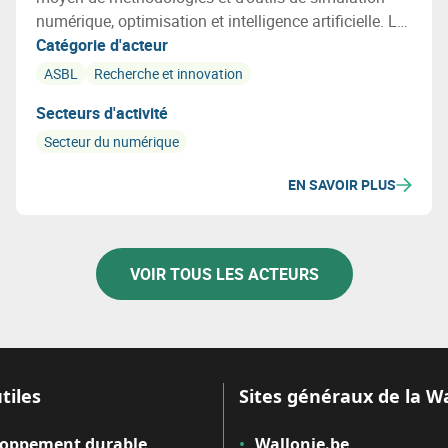
numérique, optimisation et intelligence artificielle. Le
centre est actif dans les secteurs de l'Aérospatial, des
Catégorie d'acteur
Transports, des Procédés, de l'Energie, des Bâtiments
ASBL
Recherche et innovation
et de l'Environnement.
Secteurs d'activité
Secteur du numérique
EN SAVOIR PLUS
VOIR TOUS LES ACTEURS
tiles
Sites généraux de la W
loppement durable
Wallonie.be