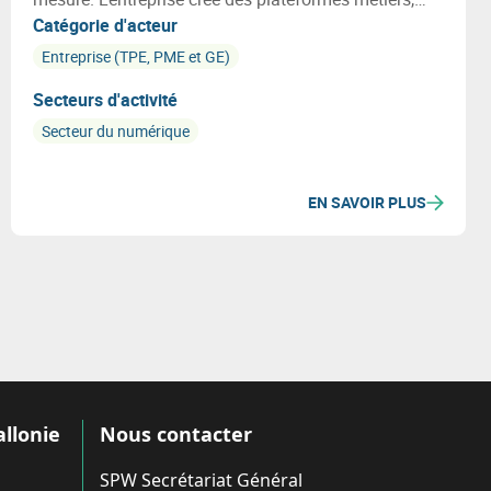
modèles IA industrialisés et interfaces UX/UI, et
Catégorie d'acteur
accompagne ses clients de la stratégie data à la
Entreprise (TPE, PME et GE)
mise en production.
Secteurs d'activité
Secteur du numérique
EN SAVOIR PLUS
allonie
Nous contacter
SPW Secrétariat Général