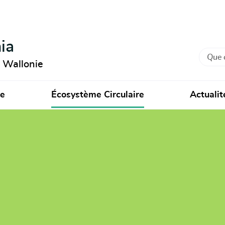
ia
Recher
n Wallonie
ie
Écosystème Circulaire
Actualit