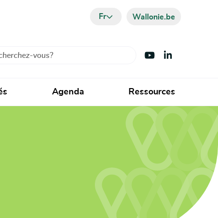
Fr
Wallonie.be
cher
Visiter Youtube
Visiter LinkedIn
és
Agenda
Ressources