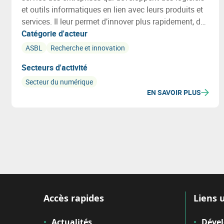
et outils informatiques en lien avec leurs produits et
services. Il leur permet d’innover plus rapidement, de
diminuer les risques, et d’intégrer les meilleures
Catégorie d'acteur
technologies issues de la recherche.
ASBL
Recherche et innovation
Secteurs d'activité
Secteur du numérique
EN SAVOIR PLUS
Accès rapides
Liens u
Actualités
Déve