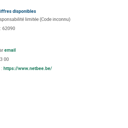
iffres disponibles
esponsabilité limitée (Code inconnu)
:
62090
ar
email
53 00
 :
https://www.netbee.be/