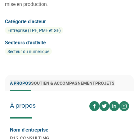
mise en production.
Catégorie d'acteur
Entreprise (TPE, PME et GE)
Secteurs d'activité
Secteur du numérique
À PROPOS
SOUTIEN & ACCOMPAGNEMENT
PROJETS
À propos
Voir sur facebook
Voir sur twitter
Voir sur lin
Voir s
Nom d'entreprise
B12 CONSULTING