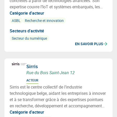
concrètes à partir de technologies avancées. Son
expertise couvre l’IoT et systèmes embarqués, les
réseaux et la cybersécurité, la photonique, l’IA et la
Catégorie d'acteur
certification ferroviaire. Multitel agit comme un
ASBL
Recherche et innovation
véritable accélérateur d’innovation pour les
Secteurs d'activité
entreprises.
Secteur du numérique
EN SAVOIR PLUS
Sirris
Rue du Bois Saint-Jean 12
ACTEUR
Sirris est le centre collectif de l’industrie
technologique belge, aidant les entreprises à innover
et à se transformer grâce à des expertises pointues
en recherche, développement et accompagnement
technologique.
Catégorie d'acteur