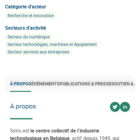
Catégorie d'acteur
Recherche et innovation
Secteurs d'activité
Secteur du numérique
Secteur technologies, machines et équipement
Secteur services aux entreprises
À PROPOS
ÉVÉNEMENTS
PUBLICATIONS & PRESSE
SOUTIEN & 
À propos
Voir sur twi
Voir su
Sirris est
le centre collectif de l’industrie
technologique en Belgique
, actif depuis 1949, qui