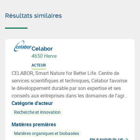
Résultats similaires
Celabor
4650 Herve
ACTEUR
CELABOR, Smart Nature for Better Life. Centre de
services scientifiques et techniques, Celabor favorise
le développement durable par son expertise et ses
conseils aux entreprises dans les domaines de l'agro-
alimentaire (FOOD), de la valorisation de la
Catégorie d'acteur
biomasse (EXTRACT), de l’environnement
Recherche et innovation
(ENVIRONEMENT), des matériaux (MATERIALS:
Matières premières
emballage, textile et applications bio-basées).
Matières organiques et biobasées
EN SAVOIR PLUS