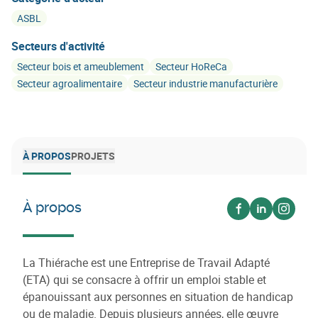
ASBL
Secteurs d'activité
Secteur bois et ameublement
Secteur HoReCa
Secteur agroalimentaire
Secteur industrie manufacturière
À PROPOS
PROJETS
À propos
Voir sur facebo
Voir sur lin
Voir s
La Thiérache est une Entreprise de Travail Adapté
(ETA) qui se consacre à offrir un emploi stable et
épanouissant aux personnes en situation de handicap
ou de maladie. Depuis plusieurs années, elle œuvre