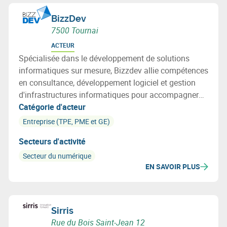
BizzDev
7500 Tournai
ACTEUR
Spécialisée dans le développement de solutions
informatiques sur mesure, Bizzdev allie compétences
en consultance, développement logiciel et gestion
d'infrastructures informatiques pour accompagner
ses clients dans l’optimisation de leurs
Catégorie d'acteur
performances. BizzDev propose également des outils
Entreprise (TPE, PME et GE)
innovants dédiés à la géolocalisation de véhicules et
Secteurs d'activité
au suivi des émissions carbone des activités.
Secteur du numérique
EN SAVOIR PLUS
Sirris
Rue du Bois Saint-Jean 12