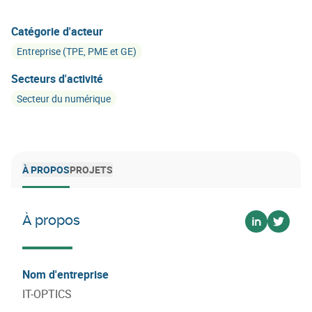
Catégorie d'acteur
Entreprise (TPE, PME et GE)
Secteurs d'activité
Secteur du numérique
À PROPOS
PROJETS
À propos
Voir sur lin
Voir su
Nom d'entreprise
IT-OPTICS