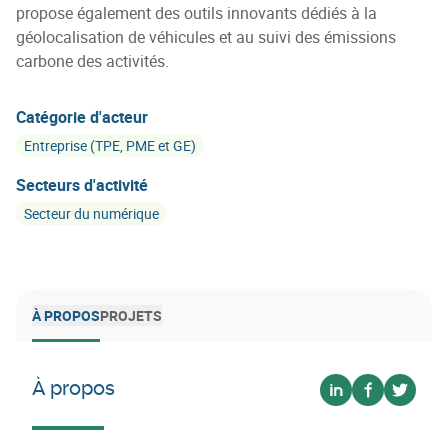
propose également des outils innovants dédiés à la
géolocalisation de véhicules et au suivi des émissions
carbone des activités.
Catégorie d'acteur
Entreprise (TPE, PME et GE)
Secteurs d'activité
Secteur du numérique
À PROPOS
PROJETS
À propos
Voir sur linkedin
Voir sur fa
Voir su