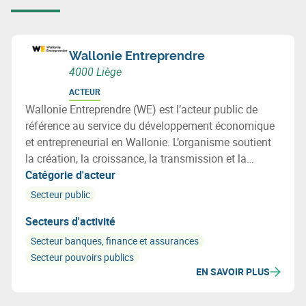
Wallonie Entreprendre
4000 Liège
ACTEUR
Wallonie Entreprendre (WE) est l’acteur public de
référence au service du développement économique
et entrepreneurial en Wallonie. L’organisme soutient
la création, la croissance, la transmission et la
transformation des entreprises grâce à des solutions
Catégorie d'acteur
d’accompagnement, de financement et
Secteur public
d’investissement favorisant une croissance durable,
Secteurs d'activité
l’emploi et la transition économique en Wallonie.
Secteur banques, finance et assurances
Secteur pouvoirs publics
EN SAVOIR PLUS