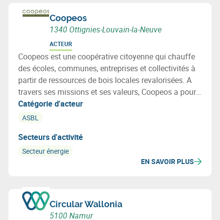
Coopeos
1340 Ottignies-Louvain-la-Neuve
ACTEUR
Coopeos est une coopérative citoyenne qui chauffe
des écoles, communes, entreprises et collectivités à
partir de ressources de bois locales revalorisées. A
travers ses missions et ses valeurs, Coopeos a pour
ambition de montrer qu’un autre modèle d’entreprise
Catégorie d'acteur
est possible et d'être un levier de changement vers
ASBL
une société plus durable, participative et équitable.
Secteurs d'activité
Secteur énergie
EN SAVOIR PLUS
Circular Wallonia
5100 Namur