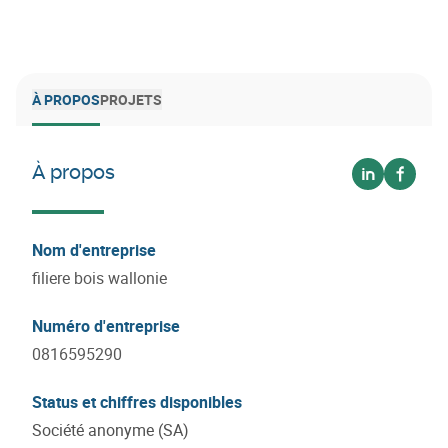
À PROPOS
PROJETS
À propos
Voir sur lin
Voir s
Nom d'entreprise
filiere bois wallonie
Numéro d'entreprise
0816595290
Status et chiffres disponibles
Société anonyme (SA)