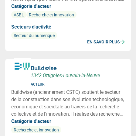
centre est actif dans les secteurs de l'Aérospatial, des
Catégorie d'acteur
Transports, des Procédés, de l'Energie, des Bâtiments
ASBL
Recherche et innovation
et de l'Environnement.
Secteurs d'activité
Secteur du numérique
EN SAVOIR PLUS
Buildwise
1342 Ottignies-Louvain-la-Neuve
ACTEUR
Buildwise (anciennement CSTC) soutient le secteur
de la construction dans son évolution technologique,
économique et sociétale au travers de la recherche
collective et de l'innovation. Il réalise des recherches
au profit de ses membres et leur fournit informations,
Catégorie d'acteur
assistance et conseils techniques.
Recherche et innovation