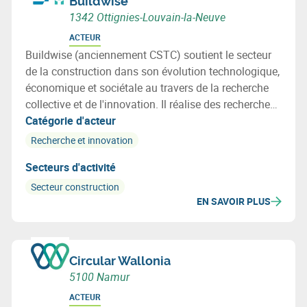
Buildwise
1342 Ottignies-Louvain-la-Neuve
ACTEUR
Buildwise (anciennement CSTC) soutient le secteur
de la construction dans son évolution technologique,
économique et sociétale au travers de la recherche
collective et de l'innovation. Il réalise des recherches
au profit de ses membres et leur fournit informations,
Catégorie d'acteur
assistance et conseils techniques.
Recherche et innovation
Secteurs d'activité
Secteur construction
EN SAVOIR PLUS
Circular Wallonia
5100 Namur
ACTEUR