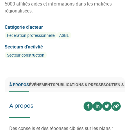
5000 affiliés aides et informations dans les matières
régionalisées.
Catégorie d'acteur
Fédération professionnelle
ASBL
Secteurs d'activité
Secteur construction
À PROPOS
ÉVÉNEMENTS
PUBLICATIONS & PRESSE
SOUTIEN & 
À propos
Voir sur facebook
Voir sur linkedin
Voir sur twi
Voir su
Des conseils et des réponses ciblées sur les plans :