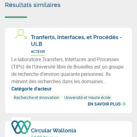
Résultats similaires
Tranferts, Interfaces, et Procédés -
ULB
ACTEUR
Le laboratoire Transfers, Interfaces and Processes
(TIPs) de l’Université libre de Bruxelles est un groupe
de recherche d’environ quarante personnes. Ils
mènent des recherches dans les domaines
des mathématiques appliquées, de la physique des
Catégorie d'acteur
fluides, de l’ingénierie des processus/mécanique et
Recherche et innovation
Université et Haute école
des phénomènes de transport.
EN SAVOIR PLUS
Circular Wallonia