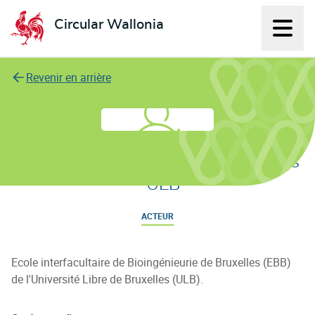
Circular Wallonia
Affich
L'économie circulaire
Revenir en arrière
Ecole de Bioingenieurie de Bruxelles
- ULB
ACTEUR
Ecole interfacultaire de Bioingénieurie de Bruxelles (EBB)
de l'Université Libre de Bruxelles (ULB).