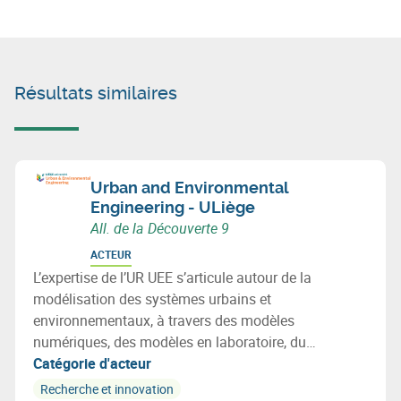
Résultats similaires
Urban and Environmental
Engineering - ULiège
All. de la Découverte 9
ACTEUR
L’expertise de l’UR UEE s’articule autour de la
modélisation des systèmes urbains et
environnementaux, à travers des modèles
numériques, des modèles en laboratoire, du
monitoring in-situ (smart metering) ou des outils
Catégorie d'acteur
collaboratifs.
Recherche et innovation