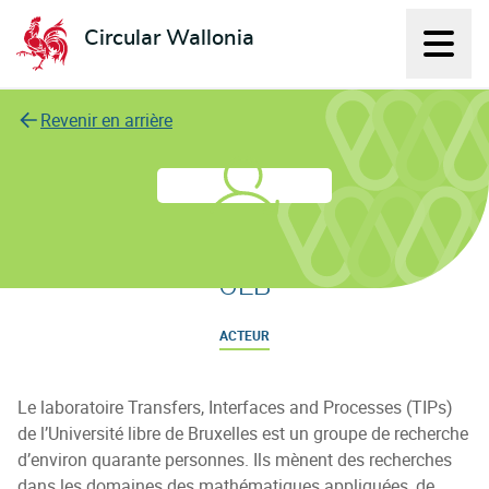
Circular Wallonia
Affich
L'économie circulaire
Revenir en arrière
Tranferts, Interfaces, et Procédés -
ULB
ACTEUR
Le laboratoire Transfers, Interfaces and Processes (TIPs)
de l’Université libre de Bruxelles est un groupe de recherche
d’environ quarante personnes. Ils mènent des recherches
dans les domaines des mathématiques appliquées, de