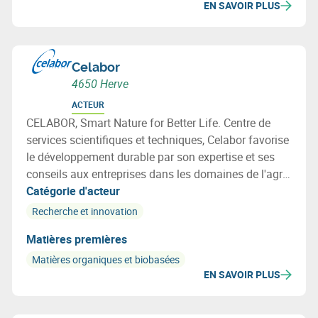
EN SAVOIR PLUS
Celabor
4650 Herve
ACTEUR
CELABOR, Smart Nature for Better Life. Centre de
services scientifiques et techniques, Celabor favorise
le développement durable par son expertise et ses
conseils aux entreprises dans les domaines de l'agro-
alimentaire (FOOD), de la valorisation de la
Catégorie d'acteur
biomasse (EXTRACT), de l’environnement
Recherche et innovation
(ENVIRONEMENT), des matériaux (MATERIALS:
Matières premières
emballage, textile et applications bio-basées).
Matières organiques et biobasées
EN SAVOIR PLUS