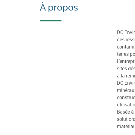
À propos
DC Envir
des ress
contamin
terres po
L’entrep
sites dé
à la rem
DC Envir
minéraux
construc
utilisati
Basée à 
solution
matériau