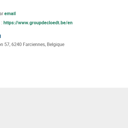
ar
email
 :
https://www.groupdecloedt.be/en
l
n 57, 6240 Farciennes, Belgique