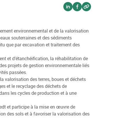
Voir sur linkedin
Voir sur facebook
Voir sur website
sement environnemental et de la valorisation
s eaux souterraines et des sédiments
itu que par excavation et traitement des
t et d’étanchéification, la réhabilitation de
des projets de gestion environnementale liés
vités passées.
a valorisation des terres, boues et déchets
es et le recyclage des déchets de
 dans les cycles de production et à une
oedt et participe à la mise en œuvre de
on des sols et à favoriser la valorisation des