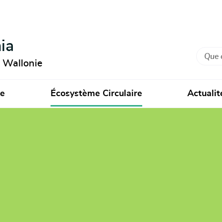
ia
Recher
n Wallonie
ie
Écosystème Circulaire
Actualit