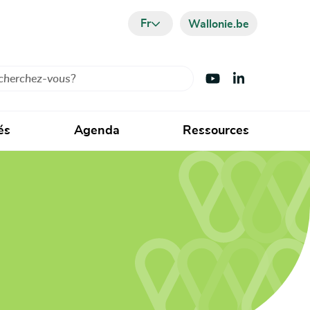
Fr
Wallonie.be
cher
Visiter Youtube
Visiter LinkedIn
és
Agenda
Ressources