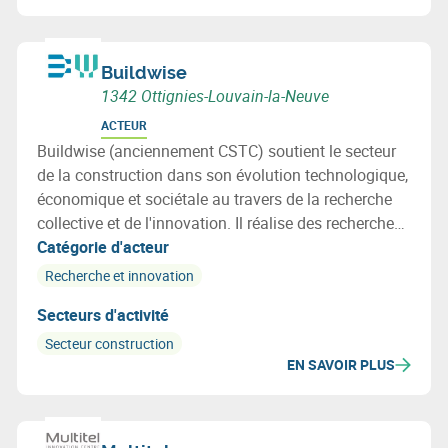
Buildwise
1342 Ottignies-Louvain-la-Neuve
ACTEUR
Buildwise (anciennement CSTC) soutient le secteur
de la construction dans son évolution technologique,
économique et sociétale au travers de la recherche
collective et de l'innovation. Il réalise des recherches
au profit de ses membres et leur fournit informations,
Catégorie d'acteur
assistance et conseils techniques.
Recherche et innovation
Secteurs d'activité
Secteur construction
EN SAVOIR PLUS