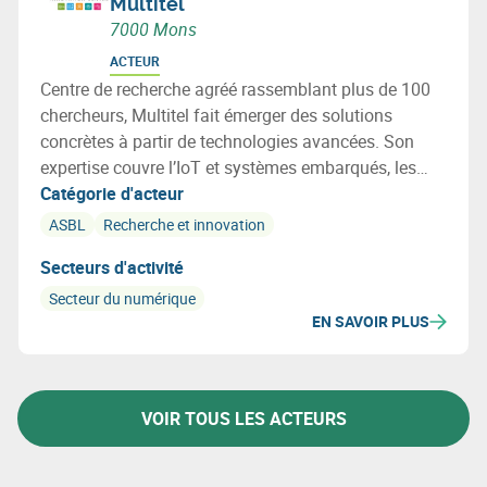
Multitel
7000 Mons
ACTEUR
Centre de recherche agréé rassemblant plus de 100
chercheurs, Multitel fait émerger des solutions
concrètes à partir de technologies avancées. Son
expertise couvre l’IoT et systèmes embarqués, les
réseaux et la cybersécurité, la photonique, l’IA et la
Catégorie d'acteur
certification ferroviaire. Multitel agit comme un
ASBL
Recherche et innovation
véritable accélérateur d’innovation pour les
Secteurs d'activité
entreprises.
Secteur du numérique
EN SAVOIR PLUS
VOIR TOUS LES ACTEURS