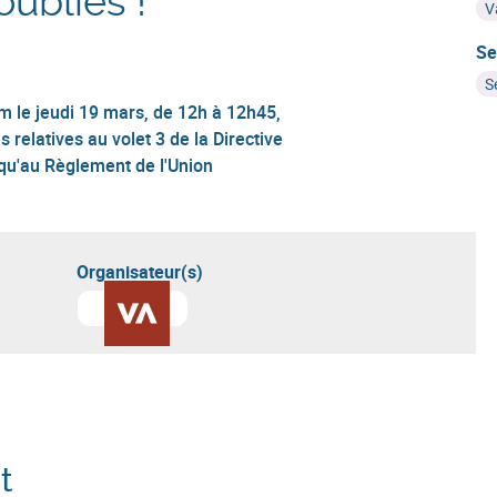
ubliés !
V
Se
S
m le jeudi 19 mars, de 12h à 12h45,
s relatives au volet 3 de la Directive
 qu'au Règlement de l'Union
Organisateur(s)
En savoir plus sur
Valbiom
t