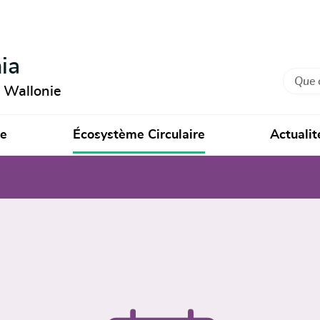
ia
Recher
n Wallonie
ie
Écosystème Circulaire
Actualit