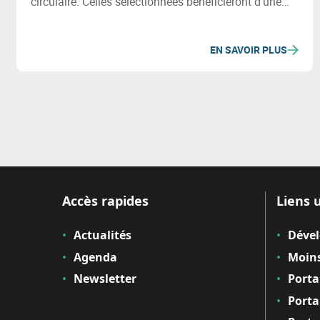
circulaire. Celles sélectionnées bénéficieront d'une
subvention de 15.000€ et d'un accompagnement
spécialisé. Plus d'info lors du séminaire du 22/09.
EN SAVOIR PLUS
Accès rapides
Liens u
Actualités
Déve
Agenda
Moins
Newsletter
Porta
Porta