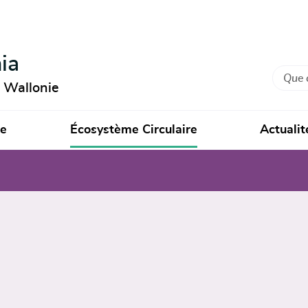
ia
Recher
n Wallonie
ie
Écosystème Circulaire
Actualit