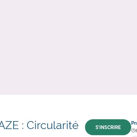
E : Circularité
Pr
S'INSCRIRE