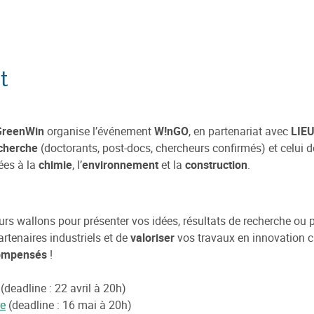
t
GreenWin
organise l’événement
W!nGO
, en partenariat avec
LIE
cherche
(doctorants, post-docs, chercheurs confirmés) et celui 
ées à la
chimie
, l’
environnement
et la
construction
.
rs wallons pour présenter vos idées, résultats de recherche ou 
rtenaires industriels et de
valoriser
vos travaux en innovation ci
ompensés
!
(deadline : 22 avril à 20h)
re
(deadline : 16 mai à 20h)