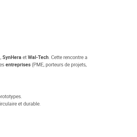
U
,
SynHera
et
Wal-Tech
. Cette rencontre a
des
entreprises
(PME, porteurs de projets,
prototypes.
rculaire et durable.