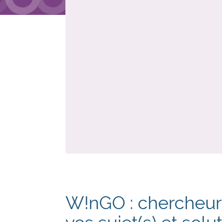
W!nGO : chercheurs