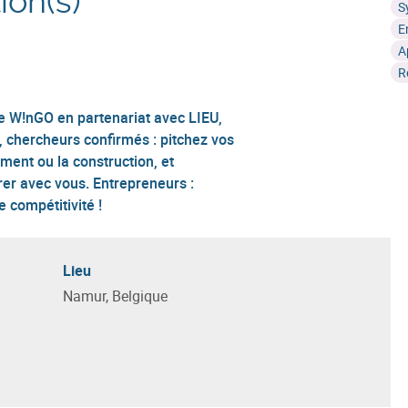
ion(s)
S
E
A
R
 W!nGO en partenariat avec LIEU,
 chercheurs confirmés : pitchez vos
ment ou la construction, et
er avec vous. Entrepreneurs :
 compétitivité !
Lieu
Namur, Belgique