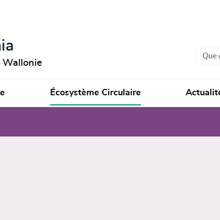
ia
Recher
n Wallonie
ie
Écosystème Circulaire
Actualit