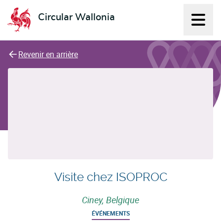
Circular Wallonia
Affich
L'économie circulaire
Revenir en arrière
Visite chez ISOPROC
Ciney, Belgique
ÉVÉNEMENTS