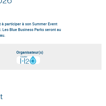
2026
t à participer à son Summer Event
oi. Les Blue Business Parks seront au
au.
Organisateur(s)
En savoir plus sur
Cluster H2O
t