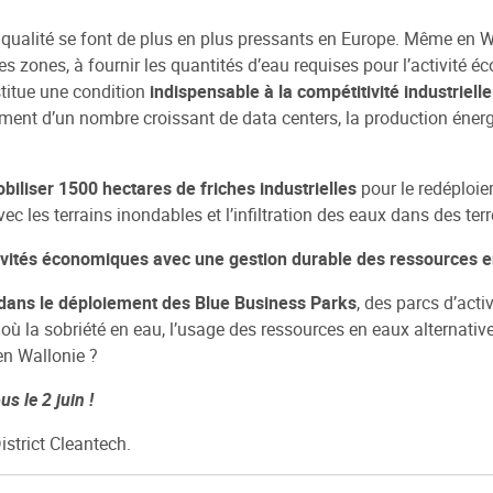
sa qualité se font de plus en plus pressants en Europe. Même en 
nes zones, à fournir les quantités d’eau requises pour l’activité
itue une condition
indispensable à la compétitivité industriell
nement d’un nombre croissant de data centers, la production éner
biliser 1500 hectares de friches industrielles
pour le redéploi
vec les terrains inondables et l’infiltration des eaux dans des te
ivités économiques avec une gestion durable des ressources e
et dans le déploiement des Blue Business Parks
, des parcs d’act
, où la sobriété en eau, l’usage des ressources en eaux alternativ
 en Wallonie ?
s le 2 juin !
istrict Cleantech.