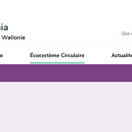
ia
Recher
n Wallonie
ie
Écosystème Circulaire
Actualit