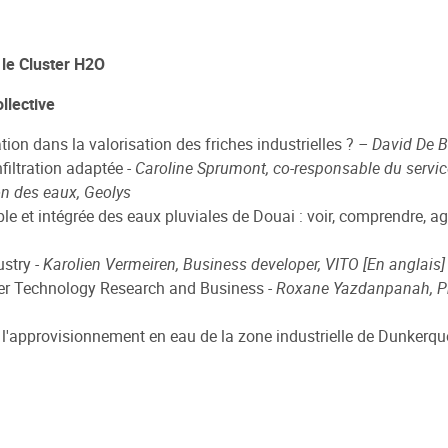
 le Cluster H2O
llective
ion dans la valorisation des friches industrielles ?
– David De B
nfiltration adaptée
- Caroline Sprumont, co-responsable du service
on des eaux, Geolys
 et intégrée des eaux pluviales de Douai : voir, comprendre, agir
ustry
- Karolien Vermeiren, Business developer, VITO [En anglais]
r Technology Research and Business
- Roxane Yazdanpanah, Pro
ur l'approvisionnement en eau de la zone industrielle de Dunkerqu