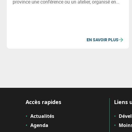
province une conférence ou un atelier, organisé en
présentiel ou en ligne, sur des sujets liés à la
transition durable et intelligente des territoires.
EN SAVOIR PLUS
Accès rapides
Liens u
Actualités
Déve
Agenda
Moins