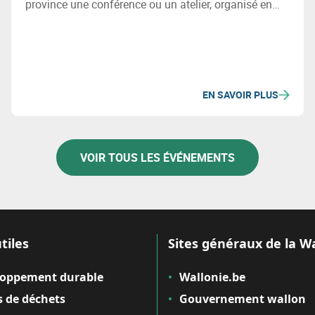
province une conférence ou un atelier, organisé en
présentiel ou en ligne, sur des sujets liés à la
transition durable et intelligente des territoires.
EN SAVOIR PLUS
VOIR TOUS LES ÉVÉNEMENTS
tiles
Sites généraux de la W
loppement durable
Wallonie.be
 de déchets
Gouvernement wallon