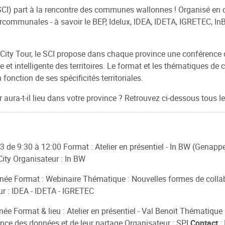
(SCI) part à la rencontre des communes wallonnes ! Organisé en c
communales - à savoir le BEP, Idelux, IDEA, IDETA, IGRETEC, InBW
City Tour, le SCI propose dans chaque province une conférence ou
ble et intelligente des territoires. Le format et les thématiques d
onction de ses spécificités territoriales.
 aura-t-il lieu dans votre province ? Retrouvez ci-dessous tous les
23 de 9:30 à 12:00 Format : Atelier en présentiel - In BW (Gen
City Organisateur : In BW
tinée Format : Webinaire Thématique : Nouvelles formes de collab
ur : IDEA - IDETA - IGRETEC
née Format & lieu : Atelier en présentiel - Val Benoit Thématiqu
nce des données et de leur partage Organisateur : SPI
Contact
: