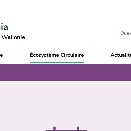
ia
Recher
n Wallonie
ie
Écosystème Circulaire
Actualit