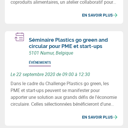
coproduits alimentaires, un atelier collaboratif pour
identifier ensemble des opportunités de
EN SAVOIR PLUS
mutualisation entre acteurs, et une conférence
percutante d’Arthur Keller sur la sécurité alimentaire
et la résilience territoriale.
Séminaire Plastics go green and
circular pour PME et start-ups
5101 Namur, Belgique
ÉVÉNEMENTS
Le 22 septembre 2020 de 09:00 à 12:30
Dans le cadre du Challenge Plastics go green, les
PME et start-ups peuvent se manifester pour
apporter une solution aux grands défis de l'économie
circulaire. Celles sélectionnées bénéficieront d'une
subvention de 15.000€ et d'un accompagnement
EN SAVOIR PLUS
spécialisé. Plus d'info lors du séminaire du 22/09.