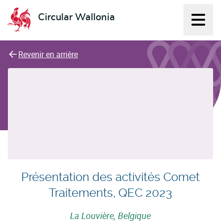
Circular Wallonia
Affich
L'économie circulaire
Revenir en arrière
Présentation des activités Comet
Traitements, QEC 2023
La Louvière, Belgique