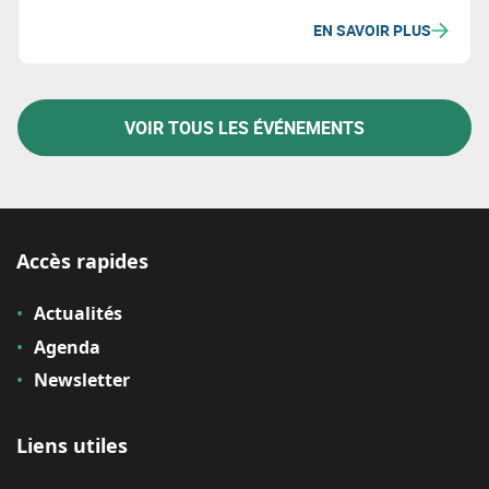
recyclage. La demi-journée propose de rassembler
EN SAVOIR PLUS
les visons de l’industrie du déchet, de la fabrication
et de la recherche appliquée.
VOIR TOUS LES ÉVÉNEMENTS
Accès rapides
Actualités
Agenda
Newsletter
Liens utiles