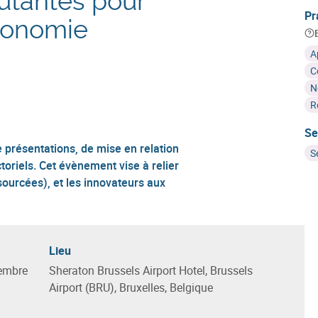
utantes pour
Pr
conomie
A
C
N
R
Se
 présentations, de mise en relation
S
toriels. Cet évènement vise à relier
sourcées), et les innovateurs aux
Lieu
embre
Sheraton Brussels Airport Hotel, Brussels
Airport (BRU), Bruxelles, Belgique