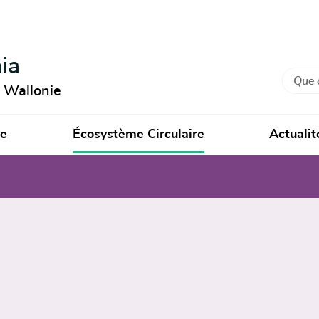
ia
Recher
n Wallonie
ie
Écosystème Circulaire
Actualit