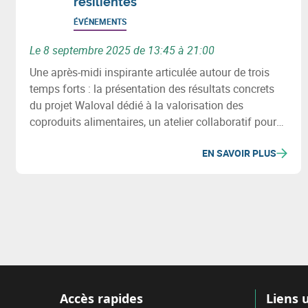
résilientes
ÉVÉNEMENTS
Le 8 septembre 2025 de 13:45 à 21:00
Une après-midi inspirante articulée autour de trois
temps forts : la présentation des résultats concrets
du projet Waloval dédié à la valorisation des
coproduits alimentaires, un atelier collaboratif pour
identifier ensemble des opportunités de
EN SAVOIR PLUS
mutualisation entre acteurs, et une conférence
percutante d’Arthur Keller sur la sécurité alimentaire
et la résilience territoriale.
Accès rapides
Liens u