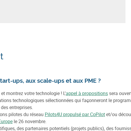
t
tart-ups, aux scale-ups et aux PME ?
et montrez votre technologie ! L'
appel à propositions
sera ouver
tations technologiques sélectionnées qui façonneront le progra
des entreprises.
ions pilotes du réseau
Pilots4U propulsé par CoPilot
et/ou découv
Europe
le 26 novembre.
fiques, des partenaires potentiels (projets publics), des fourni