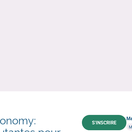
conomy:
Ma
S'INSCRIRE
M