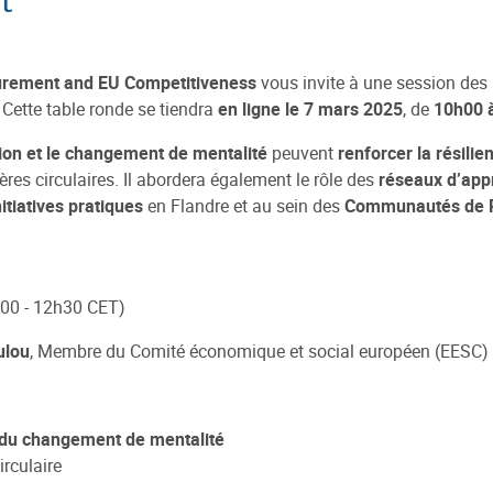
t
urement and EU Competitiveness
vous invite à une session des
. Cette table ronde se tiendra
en ligne le 7 mars 2025
, de
10h00 
ion et le changement de mentalité
peuvent
renforcer la résili
tères circulaires. Il abordera également le rôle des
réseaux d’appr
nitiatives pratiques
en Flandre et au sein des
Communautés de P
00 - 12h30 CET)
ulou
, Membre du Comité économique et social européen (EESC)
t du changement de mentalité
irculaire