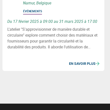
Namur, Belgique
ÉVÉNEMENTS
Du 17 février 2025 à 09:00 au 31 mars 2025 à 17:00
L'atelier "S'approvisionner de manière durable et
circulaire" explore comment choisir des matériaux et
fournisseurs pour garantir la circularité et la
durabilité des produits. Il aborde l'utilisation de
matériaux recyclés, les enjeux environnementaux et
sociaux, et la révision des processus d'achats pour
EN SAVOIR PLUS
minimiser l'impact écologique des chaînes
d'approvisionnement.