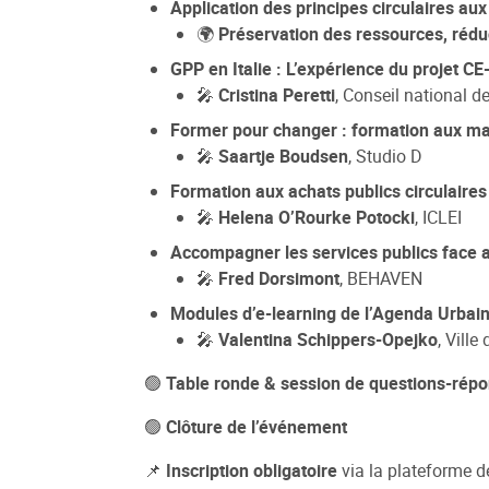
Application des principes circulaires au
🌍
Préservation des ressources, rédu
GPP en Italie : L’expérience du projet C
🎤
Cristina Peretti
, Conseil national d
Former pour changer : formation aux mar
🎤
Saartje Boudsen
, Studio D
Formation aux achats publics circulair
🎤
Helena O’Rourke Potocki
, ICLEI
Accompagner les services publics face 
🎤
Fred Dorsimont
, BEHAVEN
Modules d’e-learning de l’Agenda Urbai
🎤
Valentina Schippers-Opejko
, Vill
🟢
Table ronde & session de questions-rép
🟢
Clôture de l’événement
📌
Inscription obligatoire
via la plateforme 