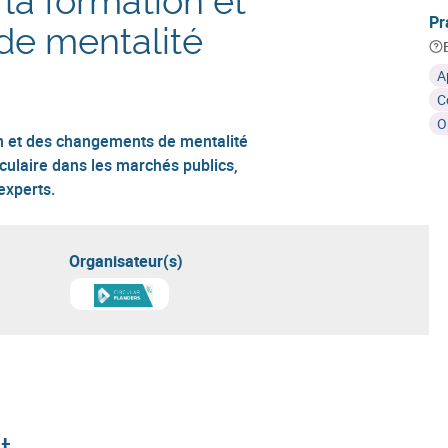
 la formation et
Pr
e mentalité
A
C
O
on et des changements de mentalité
rculaire dans les marchés publics,
experts.
Organisateur(s)