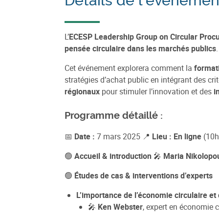
Détails de l'événemen
L’
ECESP Leadership Group on Circular Proc
pensée circulaire dans les marchés publics
Cet événement explorera comment la
format
stratégies d’achat public en intégrant des cri
régionaux
pour stimuler l’innovation et des
i
Programme détaillé :
📅
Date :
7 mars 2025 📍
Lieu :
En ligne
(10h
🟢
Accueil & introduction
🎤
Maria Nikolopo
🟢
Études de cas & interventions d’experts
L’importance de l’économie circulaire e
🎤
Ken Webster
, expert en économie c