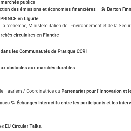
x marchés publics
ction des émissions et économies financières
– 🎤
Barton Finn
E-PRINCE en Ligurie
e la recherche, Ministère italien de l’Environnement et de la Sécur
chés circulaires en Flandre
es dans les Communautés de Pratique CCRI
aux obstacles aux marchés durables
n
e de Haarlem / Coordinatrice du
Partenariat pour l’Innovation et 
onses
💬
Échanges interactifs entre les participants et les inte
des
EU Circular Talks
.