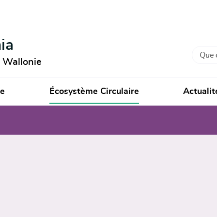
ia
Recher
n Wallonie
ie
Écosystème Circulaire
Actualit