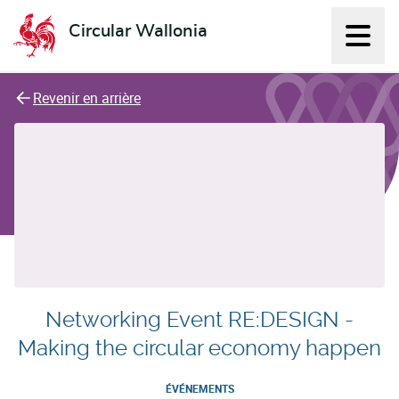
Circular Wallonia
Affich
L'économie circulaire
Revenir en arrière
Networking Event RE:DESIGN -
Making the circular economy happen
ÉVÉNEMENTS