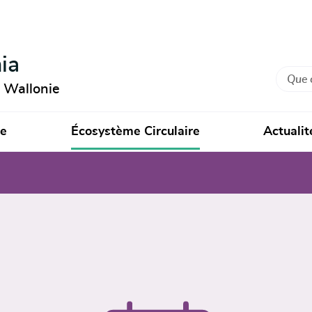
ia
Recher
n Wallonie
ie
Écosystème Circulaire
Actualit