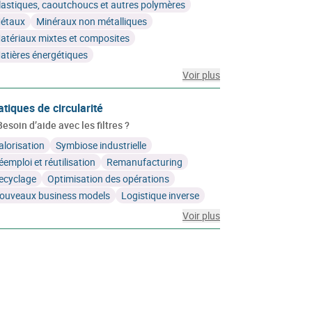
lastiques, caoutchoucs et autres polymères
étaux
Minéraux non métalliques
atériaux mixtes et composites
atières énergétiques
Voir plus
atiques de circularité
Besoin d’aide avec les filtres ?
alorisation
Symbiose industrielle
éemploi et réutilisation
Remanufacturing
ecyclage
Optimisation des opérations
ouveaux business models
Logistique inverse
Voir plus