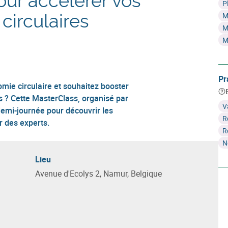
our accélérer vos
P
 circulaires
M
M
M
Pr
omie circulaire et souhaitez booster
s ? Cette MasterClass, organisé par
V
 demi-journée pour découvrir les
R
r des experts.
R
N
Lieu
Avenue d'Ecolys 2, Namur, Belgique