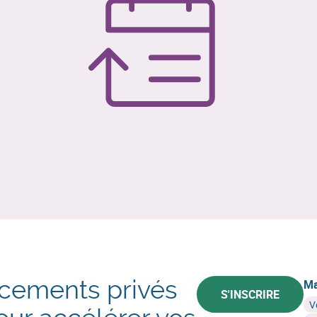
ncements privés
Ma
S'INSCRIRE
V