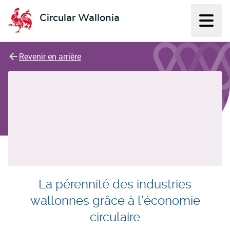
Circular Wallonia
Affich
L'économie circulaire
Revenir en arrière
La pérennité des industries
wallonnes grâce à l’économie
circulaire