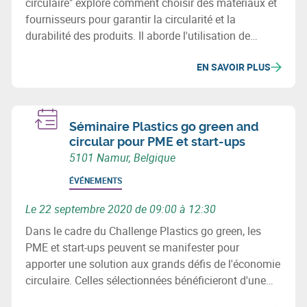
circulaire" explore comment choisir des matériaux et
fournisseurs pour garantir la circularité et la
durabilité des produits. Il aborde l'utilisation de
matériaux recyclés, les enjeux environnementaux et
EN SAVOIR PLUS
sociaux, et la révision des processus d'achats pour
minimiser l'impact écologique des chaînes
d'approvisionnement.
Séminaire Plastics go green and
circular pour PME et start-ups
5101 Namur, Belgique
ÉVÉNEMENTS
Le 22 septembre 2020 de 09:00 à 12:30
Dans le cadre du Challenge Plastics go green, les
PME et start-ups peuvent se manifester pour
apporter une solution aux grands défis de l'économie
circulaire. Celles sélectionnées bénéficieront d'une
subvention de 15.000€ et d'un accompagnement