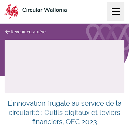
Circular Wallonia
Affich
L'économie circulaire
Revenir en arrière
L’innovation frugale au service de la
circularité : Outils digitaux et leviers
financiers, QEC 2023