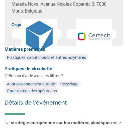
Materia Nova, Avenue Nicolas Copernic 3, 7000
Mons, Belgique
Organisateur(s)
En savoir plus sur
Materia Nova
En savoir plus sur
Centre de
Matières premières
Plastiques, caoutchoucs et autres polymères
Pratiques de circularité
Besoin d’aide avec les filtres ?
Approvisionnement durable
Recyclage
Optimisation des opérations
Détails de l'événement
La
stratégie européenne sur les matières plastiques
vise