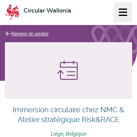
Circular Wallonia
Affich
L'économie circulaire
Revenir en arrière
Immersion circulaire chez NMC &
Atelier stratégique Risk&RACE
Liège, Belgique