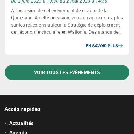
Du 2 juin 2023 à 10:30 au 2 mai 2023 à 14:30
A l'occasion de cet évènement de clôture de la
Quinzaine. A cette occasion, vous en apprendrez plus
sur les réflexions autour la Stratégie de déploiement
de l'économie circulaire en Wallonie. Des stands de
lauréats d'appels à projets seront installés pour vous
EN SAVOIR PLUS
permettre de rencontrer des entreprises circulaires, au
cours d’un walking lunch convivial.
VOIR TOUS LES ÉVÉNEMENTS
Accès rapides
Actualités
Agenda