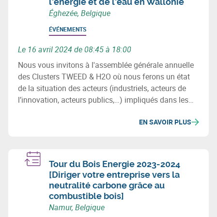
l'énergie et de l'eau en Wallonie
Éghezée, Belgique
ÉVÉNEMENTS
Le 16 avril 2024 de 08:45 à 18:00
Nous vous invitons à l'assemblée générale annuelle
des Clusters TWEED & H2O où nous ferons un état
de la situation des acteurs (industriels, acteurs de
l’innovation, acteurs publics,…) impliqués dans les
secteurs de l’énergie et de l’eau en Wallonie, des
EN SAVOIR PLUS
projets (investissement & innovation) majeurs de ces
2 filières ainsi que les initiatives et chantiers
importants à venir.
Tour du Bois Energie 2023-2024
[Diriger votre entreprise vers la
neutralité carbone grâce au
combustible bois]
Namur, Belgique