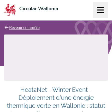
Circular Wallonia
Affich
L'économie circulaire
Revenir en arrière
Heat2Net - Winter Event -
Déploiement d'une énergie
thermique verte en Wallonie : statut