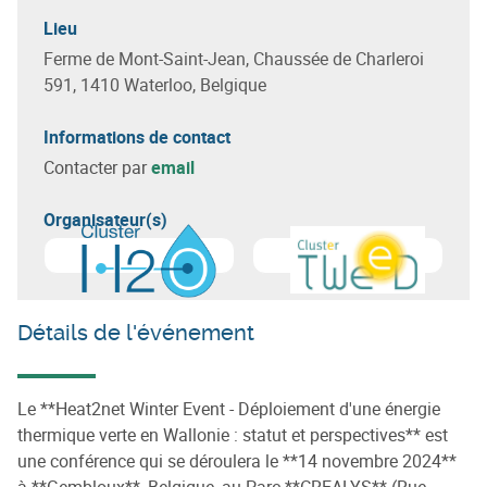
Lieu
Ferme de Mont-Saint-Jean, Chaussée de Charleroi
591, 1410 Waterloo, Belgique
Informations de contact
Contacter par
email
Organisateur(s)
En savoir plus sur
Cluster H2O
En savoir plus sur
Cluster 
Détails de l'événement
Le **Heat2net Winter Event - Déploiement d'une énergie
thermique verte en Wallonie : statut et perspectives** est
une conférence qui se déroulera le **14 novembre 2024**
à **Gembloux**, Belgique, au Parc **CREALYS** (Rue