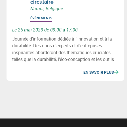
circulaire
Namur, Belgique
ÉVÉNEMENTS
Le 25 mai 2023 de 09:00 à 17:00
Journée d’information dédiée à l'innovation et à la
durabilité. Des duos d'experts et d'entreprises
inspirantes aborderont des thématiques cruciales
telles que la durabilité, l'éco-conception et les outils
numériques pour une économie circulaire. L'occasion
EN SAVOIR PLUS
de découvrir des démarches entrepreneuriales en
faveur de l'économie circulaire et des outils pour
faciliter cette transition.