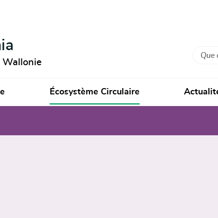
ia
Recher
n Wallonie
ie
Écosystème Circulaire
Actualit