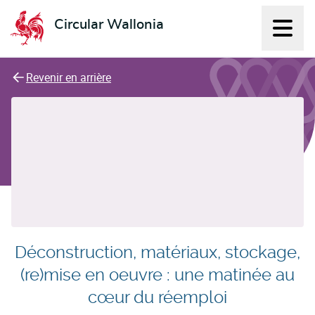
Circular Wallonia
Affich
L'économie circulaire
Revenir en arrière
Déconstruction, matériaux, stockage,
(re)mise en oeuvre : une matinée au
cœur du réemploi