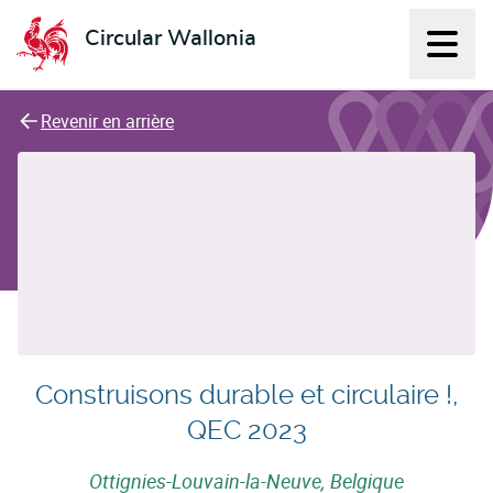
Circular Wallonia
Affich
L'économie circulaire
Revenir en arrière
Construisons durable et circulaire !,
QEC 2023
Ottignies-Louvain-la-Neuve, Belgique