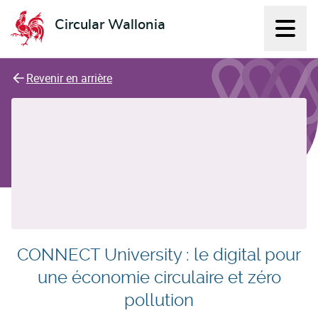
Circular Wallonia
Affich
L'économie circulaire
Revenir en arrière
CONNECT University : le digital pour
une économie circulaire et zéro
pollution