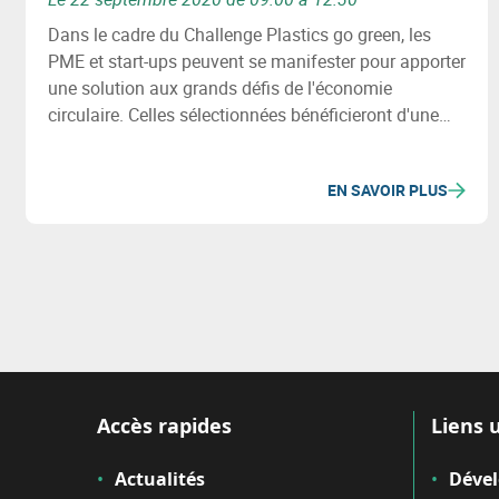
Dans le cadre du Challenge Plastics go green, les
PME et start-ups peuvent se manifester pour apporter
une solution aux grands défis de l'économie
circulaire. Celles sélectionnées bénéficieront d'une
subvention de 15.000€ et d'un accompagnement
spécialisé. Plus d'info lors du séminaire du 22/09.
EN SAVOIR PLUS
Accès rapides
Liens u
Actualités
Déve