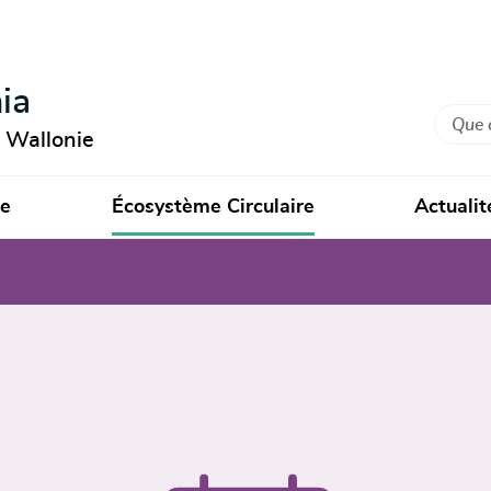
ia
Recher
n Wallonie
ie
Écosystème Circulaire
Actualit