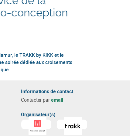
vice de la
éco-conception
amur, le TRAKK by KIKK et le
ne soirée dédiée aux croisements
ique.
Informations de contact
Contacter par
email
Organisateur(s)
En savoir plus sur
Wallonie Design