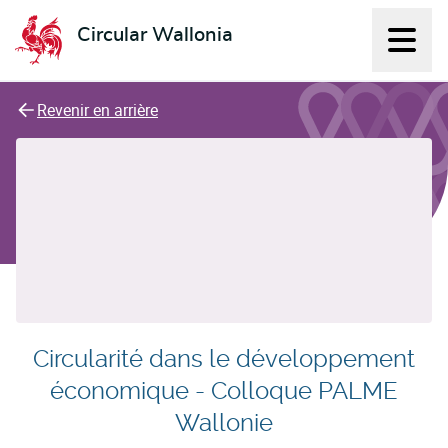
Circular Wallonia
Affich
L'économie circulaire
Revenir en arrière
Circularité dans le développement
économique - Colloque PALME
Wallonie