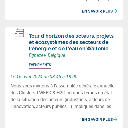
élevées et contraintes sanitaires, ce secteur est
EN SAVOIR PLUS
particulièrement exposé à l’augmentation de la taxe
sur les eaux usées.
Tour d’horizon des acteurs, projets
et écosystèmes des secteurs de
l'énergie et de l'eau en Wallonie
Éghezée, Belgique
ÉVÉNEMENTS
Le 16 avril 2024 de 08:45 à 18:00
Nous vous invitons à l'assemblée générale annuelle
des Clusters TWEED & H2O où nous ferons un état
de la situation des acteurs (industriels, acteurs de
l’innovation, acteurs publics,…) impliqués dans les
secteurs de l’énergie et de l’eau en Wallonie, des
EN SAVOIR PLUS
projets (investissement & innovation) majeurs de ces
2 filières ainsi que les initiatives et chantiers