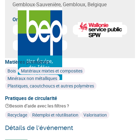
Gembloux-Sauvenière, Gembloux, Belgique
Organisateur(s)
En savoir plus sur
Circular Wallonia
En savoir plus sur
Bureau Economique de la Province 
Matières premières
Bois
Matériaux mixtes et composites
Minéraux non métalliques
Plastiques, caoutchoucs et autres polymères
Pratiques de circularité
Besoin d’aide avec les filtres ?
Recyclage
Réemploi et réutilisation
Valorisation
Détails de l'événement