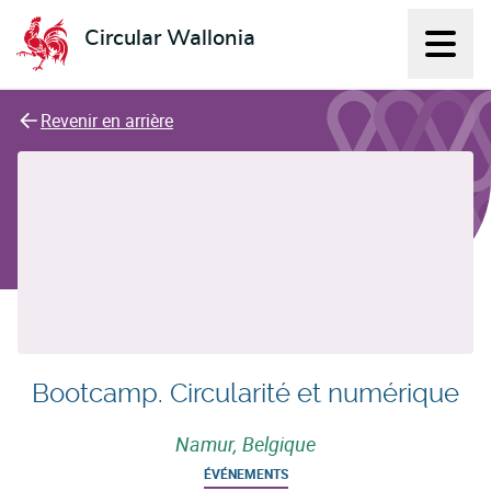
Circular Wallonia
Affich
L'économie circulaire
Revenir en arrière
Bootcamp. Circularité et numérique
Namur, Belgique
ÉVÉNEMENTS