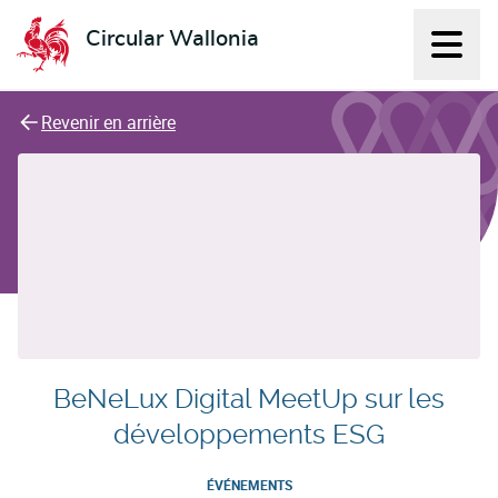
Circular Wallonia
Affich
L'économie circulaire
Revenir en arrière
BeNeLux Digital MeetUp sur les
développements ESG
ÉVÉNEMENTS