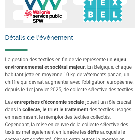
En savoir plus sur
Circular Wallonia
En savoir plus sur
Centre sci
Détails de l'événement
La gestion des textiles en fin de vie représente un
enjeu
environnemental et sociétal majeur
. En Belgique, chaque
habitant jette en moyenne 10 kg de vêtements par an, un
chiffre qui devrait augmenter avec l’obligation européenne,
depuis le 1er janvier 2025, de collecte sélective des textiles.
Les
entreprises d’économie sociale
jouent un rôle crucial
dans la
collecte, le tri et le traitement
des textiles usagés
en maximisant le réemploi des textiles collectés.
Cependant, la mise en œuvre de la collecte sélective des
textiles met également en lumière les
défis
auxquels le
secteur est confronté. Citons entre autres la montée en