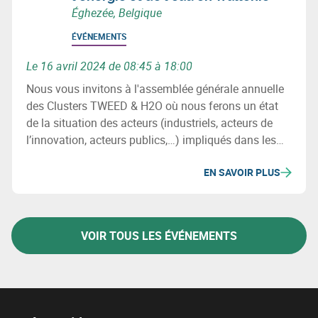
Éghezée, Belgique
ÉVÉNEMENTS
Le 16 avril 2024 de 08:45 à 18:00
Nous vous invitons à l'assemblée générale annuelle
des Clusters TWEED & H2O où nous ferons un état
de la situation des acteurs (industriels, acteurs de
l’innovation, acteurs publics,…) impliqués dans les
secteurs de l’énergie et de l’eau en Wallonie, des
EN SAVOIR PLUS
projets (investissement & innovation) majeurs de ces
2 filières ainsi que les initiatives et chantiers
importants à venir.
VOIR TOUS LES ÉVÉNEMENTS