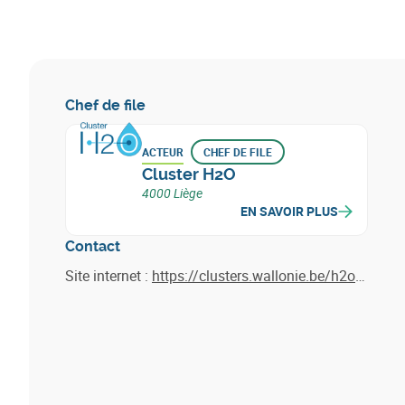
Chef de file
ACTEUR
CHEF DE FILE
Cluster H2O
4000 Liège
EN SAVOIR PLUS
Contact
Site internet :
https://clusters.wallonie.be/h2o/fr/news/water4all-appel-experts?link_id=ad72e36a-c914-4bfa-b06d-e8ac77820c7d