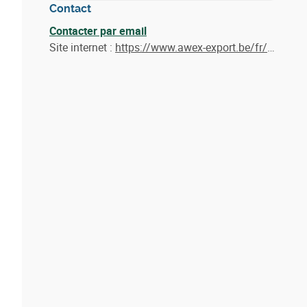
Contact
Contacter par email
Site internet :
https://www.awex-export.be/fr/aides-et-subsides/liste-des-aides