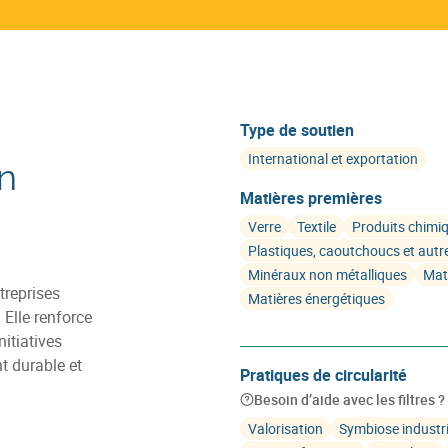
Type de soutien
International et exportation
on
Matières premières
Verre
Textile
Produits chimi
Plastiques, caoutchoucs et autr
Minéraux non métalliques
Mat
ntreprises
Matières énergétiques
 Elle renforce
nitiatives
t durable et
Pratiques de circularité
Besoin d’aide avec les filtres ?
Valorisation
Symbiose industri