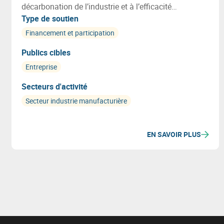
décarbonation de l’industrie et à l’efficacité
énergétique. Les projets peuvent notamment
Type de soutien
favoriser une utilisation plus efficiente des
Financement et participation
ressources et s’inscrire dans une démarche de
Publics cibles
transition vers une économie plus circulaire.
Entreprise
Secteurs d'activité
Secteur industrie manufacturière
EN SAVOIR PLUS