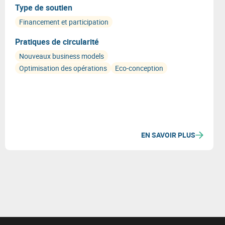
circulaire ? Découvrez ce nouvel appel à projets
Type de soutien
Circular by Design !
Financement et participation
Pratiques de circularité
Nouveaux business models
Optimisation des opérations
Eco-conception
EN SAVOIR PLUS