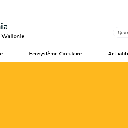
ia
Recher
n Wallonie
ie
Écosystème Circulaire
Actualit