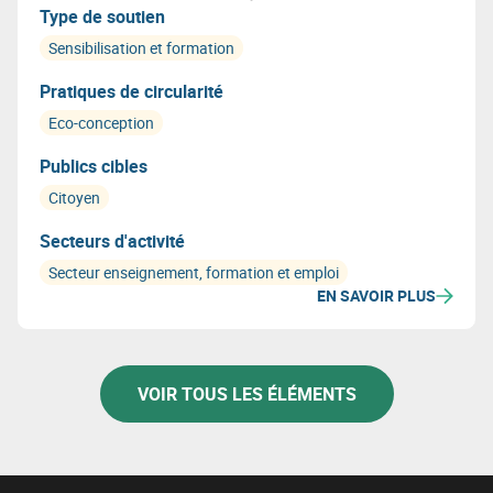
de matériaux recyclables, l’optimisation des
Type de soutien
ressources et les principes de l’économie circulaire.
Sensibilisation et formation
Pratiques de circularité
Eco-conception
Publics cibles
Citoyen
Secteurs d'activité
Secteur enseignement, formation et emploi
EN SAVOIR PLUS
VOIR TOUS LES ÉLÉMENTS