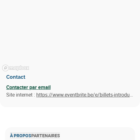
Contact
Contacter par email
Site internet :
https://www.eventbrite.be/e/billets-introduction-a-leconomie-circulaire-1219574372779?aff=erelexpmlt
À PROPOS
PARTENAIRES