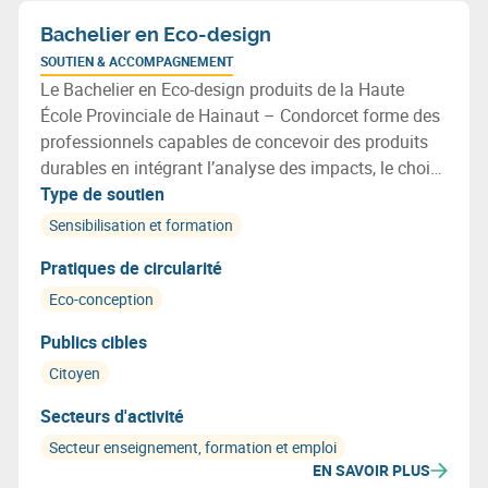
Bachelier en Eco-design
SOUTIEN & ACCOMPAGNEMENT
Le Bachelier en Eco-design produits de la Haute
École Provinciale de Hainaut – Condorcet forme des
professionnels capables de concevoir des produits
durables en intégrant l’analyse des impacts, le choix
de matériaux recyclables, l’optimisation des
Type de soutien
ressources et les principes de l’économie circulaire.
Sensibilisation et formation
Pratiques de circularité
Eco-conception
Publics cibles
Citoyen
Secteurs d'activité
Secteur enseignement, formation et emploi
EN SAVOIR PLUS