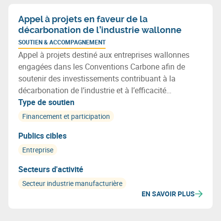
Appel à projets en faveur de la
décarbonation de l’industrie wallonne
SOUTIEN & ACCOMPAGNEMENT
Appel à projets destiné aux entreprises wallonnes
engagées dans les Conventions Carbone afin de
soutenir des investissements contribuant à la
décarbonation de l’industrie et à l’efficacité
énergétique. Les projets peuvent notamment
Type de soutien
favoriser une utilisation plus efficiente des
Financement et participation
ressources et s’inscrire dans une démarche de
Publics cibles
transition vers une économie plus circulaire.
Entreprise
Secteurs d'activité
Secteur industrie manufacturière
EN SAVOIR PLUS