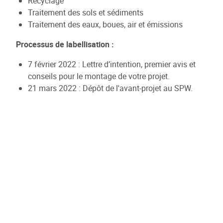
Recyclage
Traitement des sols et sédiments
Traitement des eaux, boues, air et émissions
Processus de labellisation :
7 février 2022 : Lettre d’intention, premier avis et
conseils pour le montage de votre projet.
21 mars 2022 : Dépôt de l'avant-projet au SPW.
Semaine du 4 avril 2022 : Réunion de diagnostic
de maturité : défense de l’avant-projet face aux
experts du pôle, aux référents du Jury du
Gouvernement et au SPW.
7 juin 2022 : Dépôt du projet complet à GreenWin.
16 juin 2022 : Comité d'évaluation GreenWin :
défense du projet face aux experts du pôle, au
Conseil d’Administration du pôle et au SPW.
30 juin 2022 : Dépôt du projet complet validé et
sélectionné par GreenWin.