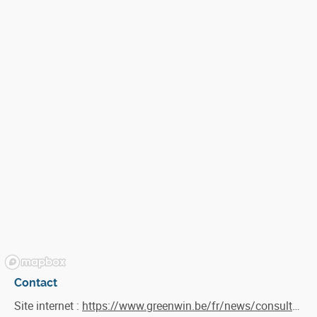
Contact
Site internet :
https://www.greenwin.be/fr/news/consult/341/appel-a-projets-n-36-echeance-juin-2022